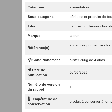
Catégorie
alimentation
Sous-catégorie
céréales et produits de bo
Titre
gaufres pur beurre chocolat
Marque
latour
gaufres pur beurre choc
Référence(s)
📦 Conditionement
blister 200g de 4 duos
📢 Date de
08/06/2026
publication
Numéro de version
1
du rappel
🌡️ Température de
produit à conserver à tem
conservation