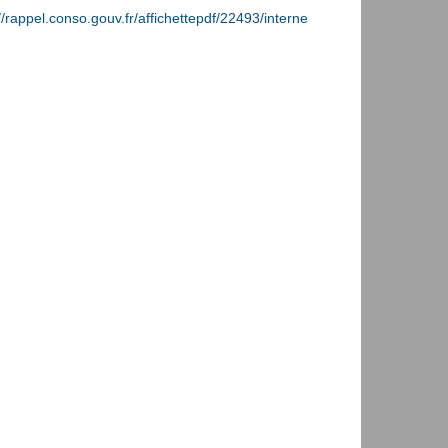
//rappel.conso.gouv.fr/affichettepdf/22493/interne