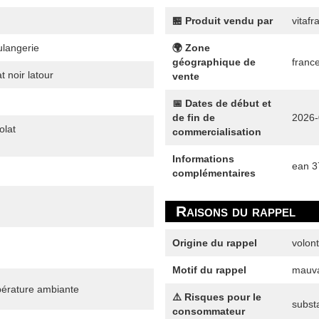
🏪 Produit vendu par
vitafr
ulangerie
🌍 Zone
géographique de
france
 noir latour
vente
📅 Dates de début et
de fin de
2026-
olat
commercialisation
Informations
ean 
complémentaires
Raisons du rappel
Origine du rappel
volont
Motif du rappel
mauva
pérature ambiante
⚠️ Risques pour le
subst
consommateur