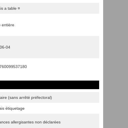
ais a table ¤
 entière
06-04
3760099537180
aire (sans arrêté préfectoral)
is étiquetage
ances allergisantes non déclarées