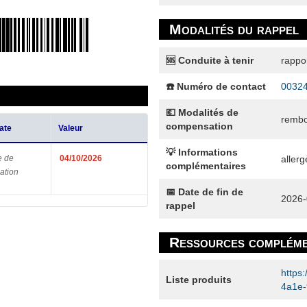
Modalités du rappel
🆘 Conduite à tenir
rappor
☎️ Numéro de contact
0032
💶 Modalités de
remb
compensation
ate
Valeur
💡 Informations
aller
e de
04/10/2026
complémentaires
ation
📅 Date de fin de
2026-
rappel
Ressources compléme
https
Liste produits
4a1e-