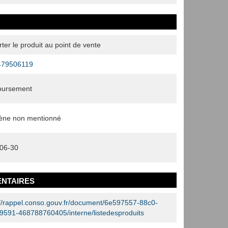
ter le produit au point de vente
479506119
oursement
gène non mentionné
06-30
ntaires
://rappel.conso.gouv.fr/document/6e597557-88c0-
9591-468788760405/interne/listedesproduits