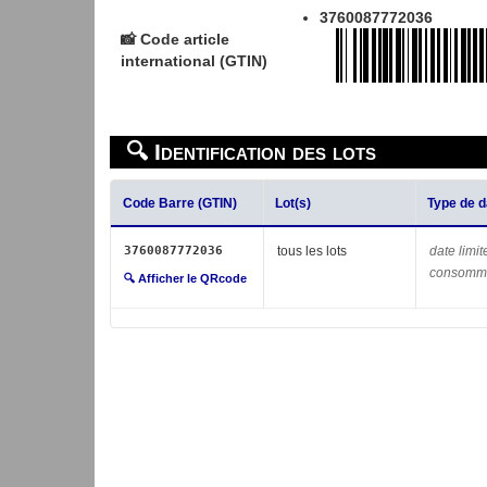
3760087772036
📸 Code article
international (GTIN)
🔍 Identification des lots
Code Barre (GTIN)
Lot(s)
Type de d
3760087772036
tous les lots
date limit
consomm
🔍 Afficher le QRcode